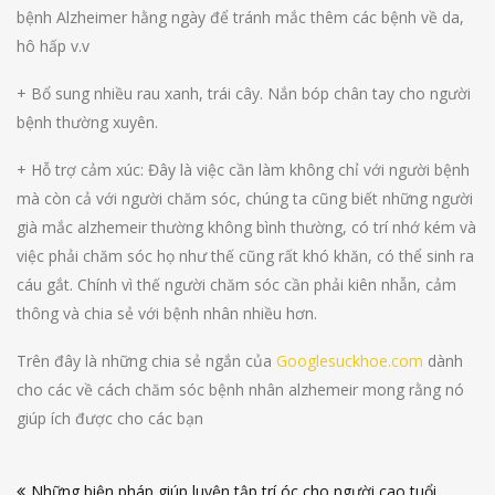
bệnh Alzheimer hằng ngày để tránh mắc thêm các bệnh về da,
hô hấp v.v
+ Bổ sung nhiều rau xanh, trái cây. Nắn bóp chân tay cho người
bệnh thường xuyên.
+ Hỗ trợ cảm xúc: Đây là việc cần làm không chỉ với người bệnh
mà còn cả với người chăm sóc, chúng ta cũng biết những người
già mắc alzhemeir thường không bình thường, có trí nhớ kém và
việc phải chăm sóc họ như thế cũng rất khó khăn, có thể sinh ra
cáu gắt. Chính vì thế người chăm sóc cần phải kiên nhẫn, cảm
thông và chia sẻ với bệnh nhân nhiều hơn.
Trên đây là những chia sẻ ngắn của
Googlesuckhoe.com
dành
cho các về cách chăm sóc bệnh nhân alzhemeir mong rằng nó
giúp ích được cho các bạn
Điều
Những biện pháp giúp luyện tập trí óc cho người cao tuổi