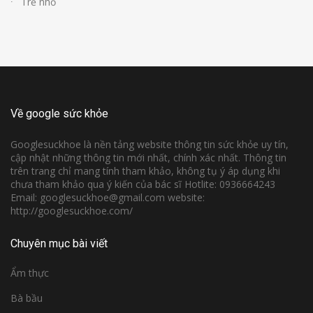
Trẻ nhỏ
Về google sức khỏe
Googlesuckhoe là nền tảng website thông tin sức khỏe uy tín,
cập nhật những thông tin mới nhất, chính xác nhất. Thông tin
trên trang chỉ mang tính tham khảo, không tụ ý áp dụng khi
chưa tham khảo qua ý kiến của bác sĩ Hotlite: 0936664243
Email: googlesuckhoe@gmail.com website:
http://googlesuckhoe.com/
Chuyên mục bài viết
Ẩm thực
Bà bầu