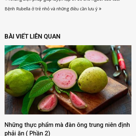
hướng
Bệnh Rubella ở trẻ nhỏ và những điều cần lưu ý
bài
viết
BÀI VIẾT LIÊN QUAN
Những thực phẩm mà đàn ông trung niên định
phải ăn ( Phần 2)