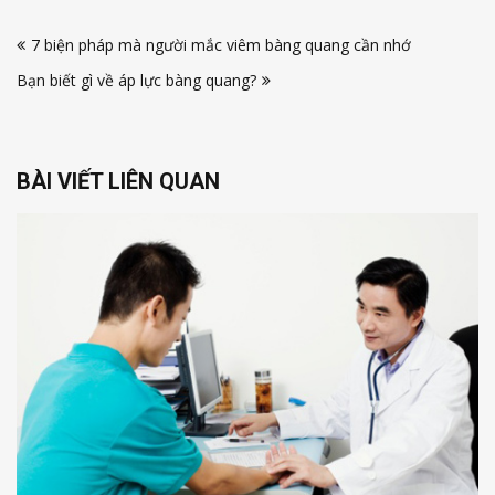
Điều
7 biện pháp mà người mắc viêm bàng quang cần nhớ
hướng
Bạn biết gì về áp lực bàng quang?
bài
viết
BÀI VIẾT LIÊN QUAN