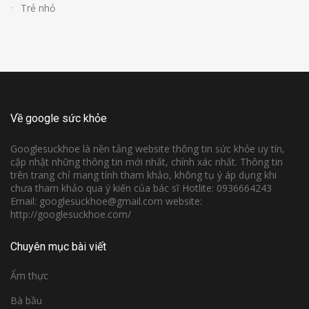
Trẻ nhỏ
Về google sức khỏe
Googlesuckhoe là nền tảng website thông tin sức khỏe uy tín,
cập nhật những thông tin mới nhất, chính xác nhất. Thông tin
trên trang chỉ mang tính tham khảo, không tụ ý áp dụng khi
chưa tham khảo qua ý kiến của bác sĩ Hotlite: 0936664243
Email: googlesuckhoe@gmail.com website:
http://googlesuckhoe.com/
Chuyên mục bài viết
Ẩm thực
Bà bầu