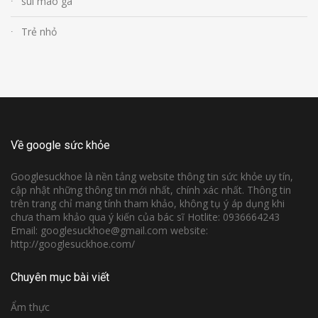
sùi mào gà
Trẻ nhỏ
Về google sức khỏe
Googlesuckhoe là nền tảng website thông tin sức khỏe uy tín,
cập nhật những thông tin mới nhất, chính xác nhất. Thông tin
trên trang chỉ mang tính tham khảo, không tụ ý áp dụng khi
chưa tham khảo qua ý kiến của bác sĩ Hotlite: 0936664243
Email: googlesuckhoe@gmail.com website:
http://googlesuckhoe.com/
Chuyên mục bài viết
Ẩm thực