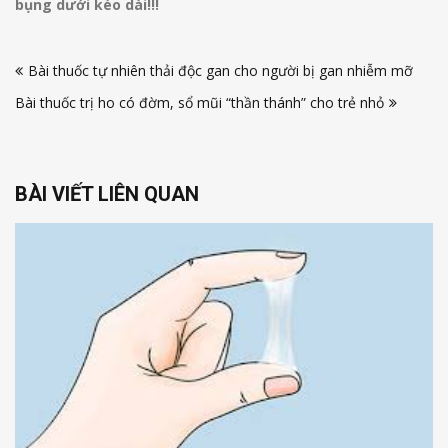
bụng dưới kéo dài!!!
Điều
Bài thuốc tự nhiên thải độc gan cho người bị gan nhiễm mỡ
hướng
Bài thuốc trị ho có đờm, sổ mũi “thần thánh” cho trẻ nhỏ
bài
viết
BÀI VIẾT LIÊN QUAN