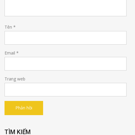
Tên
*
Email
*
Trang web
TÌM KIẾM