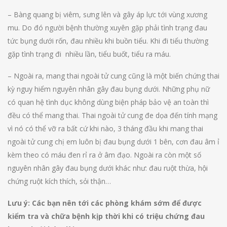
– Bàng quang bị viêm, sưng lên và gây áp lực tới vùng xương
mu. Do đó người bệnh thường xuyên gặp phải tình trạng đau
tức bụng dưới rốn, đau nhiều khi buồn tiểu. Khi đi tiểu thường
gặp tình trạng đi nhiều lần, tiểu buốt, tiểu ra máu.
– Ngoài ra, mang thai ngoài tử cung cũng là một biến chứng thai
kỳ nguy hiểm nguyên nhân gây đau bụng dưới. Những phụ nữ
có quan hệ tình dục không dùng biện pháp bảo vệ an toàn thì
đều có thể mang thai. Thai ngoài tử cung đe dọa đến tính mạng
vì nó có thể vỡ ra bất cứ khi nào, 3 tháng đầu khi mang thai
ngoài tử cung chị em luôn bị đau bụng dưới 1 bên, cơn đau âm ỉ
kèm theo có máu đen rỉ ra ở âm đạo. Ngoài ra còn một số
nguyên nhân gây đau bụng dưới khác như: đau ruột thừa, hội
chứng ruột kích thích, sỏi thận…
Lưu ý: Các bạn nên tới các phòng khám sớm để được
kiểm tra và chữa bệnh kịp thời khi có triệu chứng đau